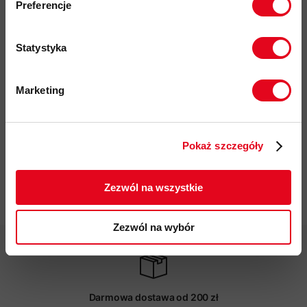
Preferencje
ochrona przeciwsłoneczna UPF 15+
kwotę powyżej 500zł ✂️
naszywka z logo
Statystyka
przyjazność środowiskowa: Oeko-Tex, GRS, Responsible
Wool Standard
Marketing
wyprodukowano w UE
Twoje dane będą przetwarzane
kod produktu: 2790-26
zgodnie z Polityką prywatności.
Pokaż szczegóły
Więcej o produkcie
ZAPISUJĘ SIĘ
Zezwól na wszystkie
Specyfikacja
Zezwól na wybór
Darmowa dostawa od 200 zł