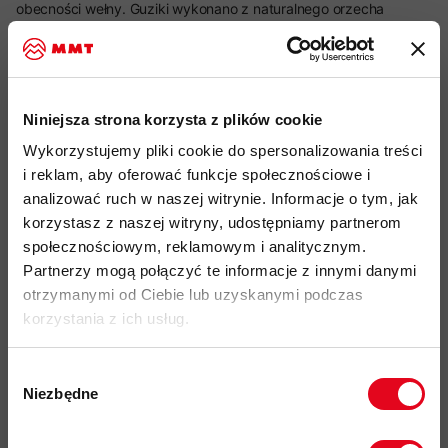
obecności wełny. Guziki wykonano z naturalnego orzecha
corozo. Model oferuje ochronę przeciwsłoneczną UPF 15+.
Zarówno materiał, jak i sama produkcja zostały zrealizowane w
Unii Europejskiej. Koszulka ma regularny krój oraz naszywkę z
logo.
Niniejsza strona korzysta z plików cookie
Wykorzystujemy pliki cookie do spersonalizowania treści
i reklam, aby oferować funkcje społecznościowe i
Najważniejsze cechy:
analizować ruch w naszej witrynie. Informacje o tym, jak
korzystasz z naszej witryny, udostępniamy partnerom
idealny produkt do: hiking, aktywności outdoorowe, jazda na
społecznościowym, reklamowym i analitycznym.
nartach w suchych warunkach, wspinaczka górska
Partnerzy mogą połączyć te informacje z innymi danymi
lekka i szybkoschnąca konstrukcja
otrzymanymi od Ciebie lub uzyskanymi podczas
korzystania z ich usług.
naturalne właściwości termoregulacyjne i
przeciwzapachowe wełny merynosowej
Wybór
sprawne odprowadzanie wilgoci dzięki włóknom
Niezbędne
zgody
syntetycznym
Zapisz się do naszego newslettera i
guziki wykonane z naturalnego orzecha corozo
odbierz
70zł rabatu
przy zakupach na