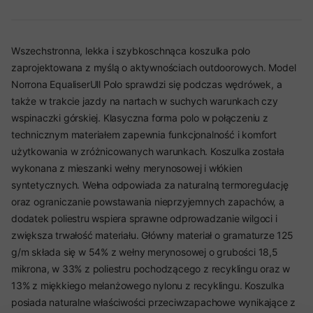
Wszechstronna, lekka i szybkoschnąca koszulka polo
zaprojektowana z myślą o aktywnościach outdoorowych. Model
Norrona EqualiserUll Polo sprawdzi się podczas wędrówek, a
także w trakcie jazdy na nartach w suchych warunkach czy
wspinaczki górskiej. Klasyczna forma polo w połączeniu z
technicznym materiałem zapewnia funkcjonalność i komfort
użytkowania w zróżnicowanych warunkach. Koszulka została
wykonana z mieszanki wełny merynosowej i włókien
syntetycznych. Wełna odpowiada za naturalną termoregulację
oraz ograniczanie powstawania nieprzyjemnych zapachów, a
dodatek poliestru wspiera sprawne odprowadzanie wilgoci i
zwiększa trwałość materiału. Główny materiał o gramaturze 125
g/m składa się w 54% z wełny merynosowej o grubości 18,5
mikrona, w 33% z poliestru pochodzącego z recyklingu oraz w
13% z miękkiego melanżowego nylonu z recyklingu. Koszulka
posiada naturalne właściwości przeciwzapachowe wynikające z