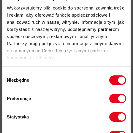
idealny produkt do: Alpinizm, Skitouring, Trekking, Trail
Wykorzystujemy pliki cookie do spersonalizowania treści
Running, Kolarstwo, Hiking, Podróże, użytkowanie Miejskie
i reklam, aby oferować funkcje społecznościowe i
materiał Equaliser Merino Wool o gramaturze 135 g/m2 (47%
analizować ruch w naszej witrynie. Informacje o tym, jak
wełna merino, 53% poliester z recyklingu)
korzystasz z naszej witryny, udostępniamy partnerom
społecznościowym, reklamowym i analitycznym.
zapewniający naturalną termoregulację, odporność na
Partnerzy mogą połączyć te informacje z innymi danymi
zapachy oraz szybkie odprowadzanie wilgoci
otrzymanymi od Ciebie lub uzyskanymi podczas
naturalna regulacja temperatury i odporność na zapachy
korzystania z ich usług.
dzięki wełnie merino
szybkie schnięcie i skuteczne odprowadzanie wilgoci
Wybór
Niezbędne
zgody
regularny, komfortowy krój
Zapisz się do naszego newslettera i
miękka, przyjemna w dotyku konstrukcja
odbierz
70zł rabatu
przy zakupach na
Preferencje
produkt odpowiedni na każdą porę roku
kwotę powyżej 500zł ✂️
kod produktu: 2656-24
Statystyka
Więcej o produkcie