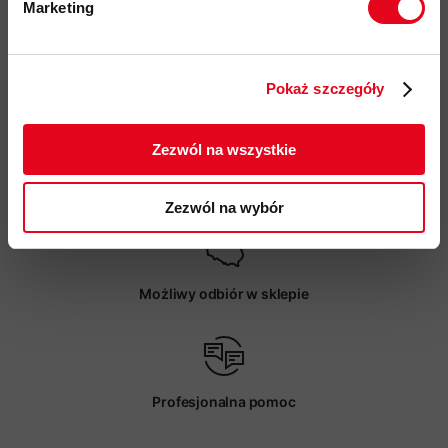
Marketing
Specyfikacja
Twoje dane będą przetwarzane
zgodnie z Polityką prywatności.
Pokaż szczegóły
ZAPISUJĘ SIĘ
Zezwól na wszystkie
Darmowa dostawa od 200 zł
Zezwól na wybór
Możliwy odbiór w sklepie
Profesjonalna pomoc