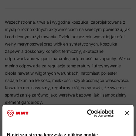
Wszechstronna, trwała i wygodna koszulka, zaprojektowana z
myślą o różnorodnych aktywnościach na świeżym powietrzu, jak
i codziennym użytkowaniu. Dzięki połączeniu wysokiej jakości
wełny merynosowej oraz włókien syntetycznych, koszulka
zapewnia doskonały komfort termiczny, skuteczne
odprowadzanie wilgoci i naturalną odporność na zapachy. Wełna
merino odpowiada za regulację temperatury i utrzymywanie
ciepła nawet w wilgotnych warunkach, natomiast poliester
nadaje tkaninie lekkość, miękkość i szybkoschnące właściwości.
Koszulka ma klasyczny, regularny krój, co sprawia, że świetnie
sprawdza się zarówno jako warstwa bazowa, jak i samodzielny
element garderoby.
Najważniejsze cechy:
Niniejsza strona korzysta z plików cookie