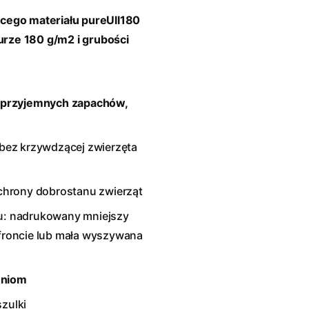
cego materiału pureUll180
rze 180 g/m2 i grubości
eprzyjemnych zapachów,
bez krzywdzącej zwierzęta
chrony dobrostanu zwierząt
tu: nadrukowany mniejszy
 froncie lub mała wyszywana
eniom
szulki