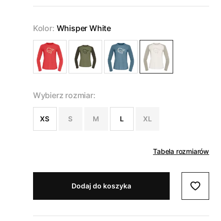
Kolor:
Whisper White
Wybierz rozmiar:
XS
S
M
L
XL
Tabela rozmiarów
Dodaj do koszyka