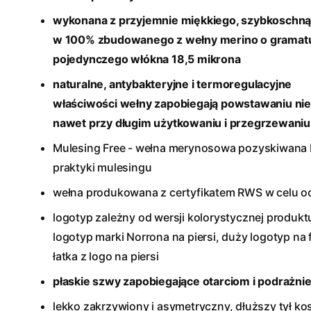
wykonana z przyjemnie miękkiego, szybkoschną
w 100% zbudowanego z wełny merino o gramatu
pojedynczego włókna 18,5 mikrona
naturalne, antybakteryjne i termoregulacyjne
właściwości wełny zapobiegają powstawaniu ni
nawet przy długim użytkowaniu i przegrzewaniu
Mulesing Free - wełna merynosowa pozyskiwana 
praktyki mulesingu
wełna produkowana z certyfikatem RWS w celu o
logotyp zależny od wersji kolorystycznej produk
logotyp marki Norrona na piersi, duży logotyp na
łatka z logo na piersi
płaskie szwy zapobiegające otarciom i podrażni
lekko zakrzywiony i asymetryczny, dłuższy tył ko