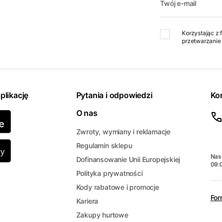
Twój e-mail
Korzystając z 
przetwarzanie 
plikację
Pytania i odpowiedzi
Ko
O nas
Zwroty, wymiany i reklamacje
Regulamin sklepu
Nasi
Dofinansowanie Unii Europejskiej
09:
Polityka prywatności
Kody rabatowe i promocje
For
Kariera
Zakupy hurtowe