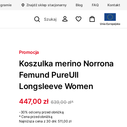
agramie
Znajdź sklep stacjonarny
Blog
FAQ
Kontakt
Promocja
Koszulka merino Norrona
Femund PureUll
Longsleeve Women
447,00 zł
639,00 zł
*
-30%
od ceny przed obniżką
* Cena przed obniżką
Najniższa cena z 30 dni:
511,00 zł