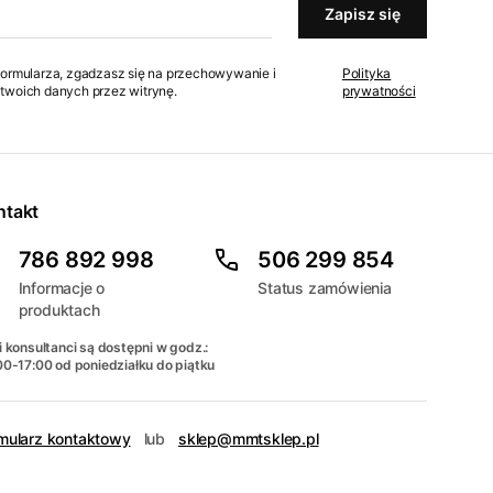
Zapisz się
formularza, zgadzasz się na przechowywanie i
Polityka
twoich danych przez witrynę.
prywatności
ntakt
786 892 998
506 299 854
Informacje o
Status zamówienia
produktach
 konsultanci są dostępni w godz.:
00-17:00 od poniedziałku do piątku
mularz kontaktowy
lub
sklep@mmtsklep.pl