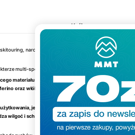
Krój
:
skitouring, narciarstwo, via
akterze multi-sportowym
cego materiału o
Merino oraz włókna TENCEL
użytkowania, jest
a wilgoć i schnie szybciej