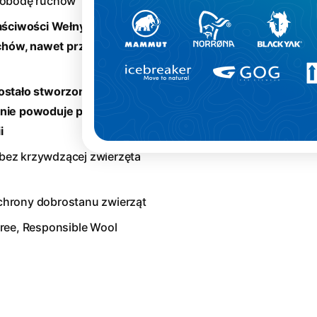
swobodę ruchów
łaściwości Wełny Merino
hów, nawet przy długim
ostało stworzone z celulozy
 nie powoduje podrażnień
i
bez krzywdzącej zwierzęta
chrony dobrostanu zwierząt
ree, Responsible Wool