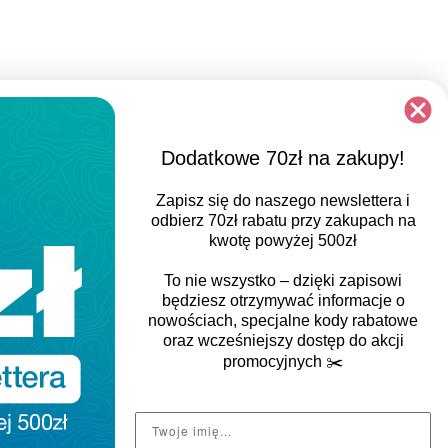
Dodatkowe 70zł na zakupy!
REGULAR FIT
Zapisz się do naszego newslettera i
Klasyczny, luźniejszy i prosty sportowy krój z
odbierz
70zł rabatu
przy zakupach na
minimalnym dopasowaniem, zapewniający
kwotę powyżej 500zł
większą swobodę ruchu, zachowanie komfortu
To nie wszystko – dzięki zapisowi
oraz miejsce na dodatkowe warstwy.
będziesz otrzymywać informacje o
nowościach, specjalne kody rabatowe
oraz wcześniejszy dostęp do akcji
promocyjnych
✂️