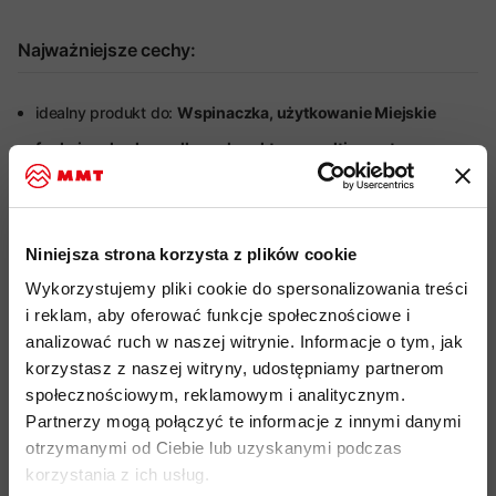
Najważniejsze cechy:
idealny produkt do:
Wspinaczka, użytkowanie Miejskie
funkcjonalna koszulka o charakterze multi-sportowym
miękki, wygodny i lekko elastyczny materiał wykonany w
100% z ekologicznej bawełny
drobna naszywka z logiem MAMMUT
Niniejsza strona korzysta z plików cookie
organiczna bawełna certyfikowana standardem Global
Wykorzystujemy pliki cookie do spersonalizowania treści
Organic Textile Standard (GOTS) do przetwarzania
i reklam, aby oferować funkcje społecznościowe i
tekstyliów z ekologicznych włókien naturalnych, uprawiana
analizować ruch w naszej witrynie. Informacje o tym, jak
bez pestycydów, herbicydów i GMO
korzystasz z naszej witryny, udostępniamy partnerom
społecznościowym, reklamowym i analitycznym.
przyjazność środowiskowa:
Organic Cotton, Fair Wear
Partnerzy mogą połączyć te informacje z innymi danymi
kod produktu: 1017-05220
otrzymanymi od Ciebie lub uzyskanymi podczas
korzystania z ich usług.
Więcej o produkcie