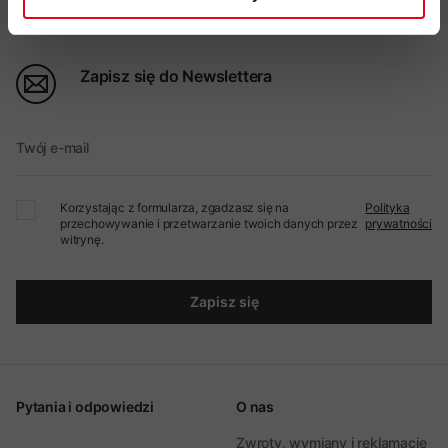
Zapisz się do Newslettera
Twój e-mail
Korzystając z formularza, zgadzasz się na
Polityka
przechowywanie i przetwarzanie twoich danych przez
prywatności
witrynę.
Zapisz się
Pytania i odpowiedzi
O nas
Zwroty, wymiany i reklamacje