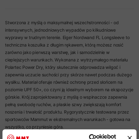
Stworzona z myślą o maksymalnej wszechstronności - od
intensywnych, jednodniowych wypadów po kilkudniowe
wyprawy w trudnym terenie. Eiger Nordwand FL Longsleeve to
techniczna koszulka z długim rękawem, którą możesz nosić
zarówno jako pierwszą warstwę, jak i samodzielnie w
cieplejszych warunkach. Wykonana z wytrzymałego materiału
Polartec Power Dry, który skutecznie odprowadza wilgoć i
zapewnia uczucie suchości przy skórze nawet podczas dużego
wysiłku. Materiał oferuje również ochronę przed słońcem na
poziomie UPF 50+, co czyni ją idealnym wyborem na ekspozycje
górskie. Krój zaprojektowany z myślą o wspinaczce zapewnia
pełną swobodę ruchów, a płaskie szwy zwiększają komfort
noszenia i trwałość produktu. Rygorystycznie testowana przez
sportowców Mammut w ekstremalnych warunkach - gotowa na
wszystko, co przyniesie góra.