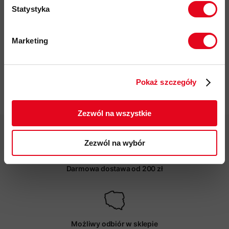
przyjazność środowiskowa: materiały pochodzące z
Statystyka
recyklingu, Fair Wear
kod produktu: 1016-01790
Marketing
Twoje dane będą przetwarzane
Więcej o produkcie
zgodnie z Polityką prywatności.
Pokaż szczegóły
ZAPISUJĘ SIĘ
Specyfikacja
Zezwól na wszystkie
Zezwól na wybór
Darmowa dostawa od 200 zł
Możliwy odbiór w sklepie