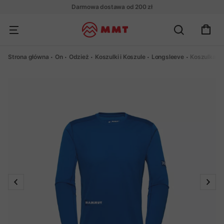
Darmowa dostawa od 200 zł
Strona główna
On
Odzież
Koszulki i Koszule
Longsleeve
Koszulka M