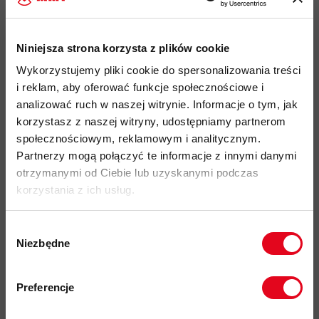
Najważniejsze cechy:
Niniejsza strona korzysta z plików cookie
idealny produkt do: alpinizm, wspinaczka górska, trekking
Wykorzystujemy pliki cookie do spersonalizowania treści
lekki, oddychający i szybkoschnący materiał
Polartec Power
i reklam, aby oferować funkcje społecznościowe i
Dry
skutecznie odprowadza wilgoć i zwiększa komfort
analizować ruch w naszej witrynie. Informacje o tym, jak
noszenia
korzystasz z naszej witryny, udostępniamy partnerom
społecznościowym, reklamowym i analitycznym.
wysoka odporność na ścieranie zapewnia trwałość nawet
Partnerzy mogą połączyć te informacje z innymi danymi
przy intensywnym użytkowaniu
otrzymanymi od Ciebie lub uzyskanymi podczas
krój dopasowany do wspinaczki umożliwia swobodę ruchów
korzystania z ich usług.
podczas dynamicznych aktywności
ochrona przed promieniowaniem UV na poziomie UPF 50+
Wybór
Niezbędne
zgody
wąskie, płaskie szwy minimalizujące ryzyko obtarć i
zwiększające trwałość
Zapisz się do naszego newslettera i
odbierz
70zł rabatu
przy zakupach na
testowana przez sportowców Mammut w warunkach
Preferencje
kwotę powyżej 500zł ✂️
wysokogórskich