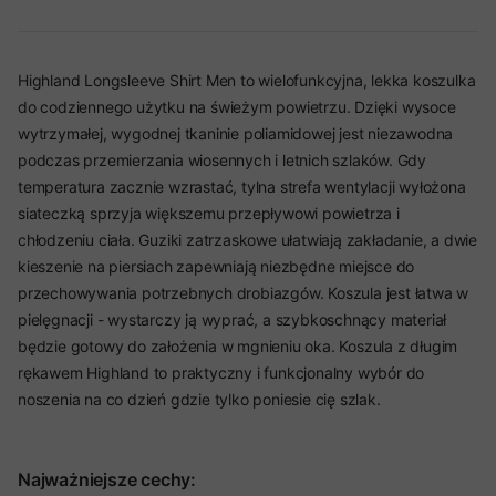
Highland Longsleeve Shirt Men to wielofunkcyjna, lekka koszulka
do codziennego użytku na świeżym powietrzu. Dzięki wysoce
wytrzymałej, wygodnej tkaninie poliamidowej jest niezawodna
podczas przemierzania wiosennych i letnich szlaków. Gdy
temperatura zacznie wzrastać, tylna strefa wentylacji wyłożona
siateczką sprzyja większemu przepływowi powietrza i
chłodzeniu ciała. Guziki zatrzaskowe ułatwiają zakładanie, a dwie
kieszenie na piersiach zapewniają niezbędne miejsce do
przechowywania potrzebnych drobiazgów. Koszula jest łatwa w
pielęgnacji - wystarczy ją wyprać, a szybkoschnący materiał
będzie gotowy do założenia w mgnieniu oka. Koszula z długim
rękawem Highland to praktyczny i funkcjonalny wybór do
noszenia na co dzień gdzie tylko poniesie cię szlak.
Najważniejsze cechy: