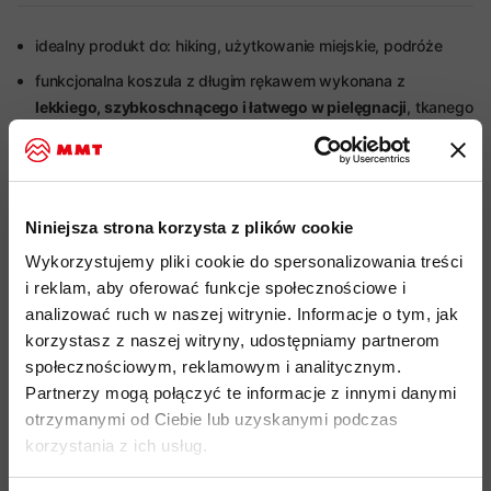
idealny produkt do: hiking, użytkowanie miejskie, podróże
funkcjonalna koszula z długim rękawem wykonana z
lekkiego, szybkoschnącego i łatwego w pielęgnacji
, tkanego
materiału wykonanego z poliamidu o gramaturze 110g/m2
zapinana na plastikowe, zatrzaskowe guziki ułatwiające
zakładanie
Niniejsza strona korzysta z plików cookie
wyjątkowo lekka oraz wysoce kompresyjna
, dzięki czemu
zajmuje niewiele miejsca w plecaku
Wykorzystujemy pliki cookie do spersonalizowania treści
i reklam, aby oferować funkcje społecznościowe i
2 klasyczne kieszonki na piersi zapinane na zatrzaskowy
analizować ruch w naszej witrynie. Informacje o tym, jak
guzik
korzystasz z naszej witryny, udostępniamy partnerom
kieszonka na lewej piersi wyposażona w mniejszą
społecznościowym, reklamowym i analitycznym.
wewnętrzną dedykowaną na długopis, klapka kryjąca
Partnerzy mogą połączyć te informacje z innymi danymi
kieszeń została specjalnie przeszyta aby chować długopis
otrzymanymi od Ciebie lub uzyskanymi podczas
bez otwierania kieszeni
korzystania z ich usług.
funkcjonalna pętelka pod prawą kieszonką
do przypięcia