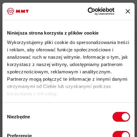
Najważniejsze cechy:
idealny produkt do: codzienne aktywności, podróże, hiking
Niniejsza strona korzysta z plików cookie
lekki, oddychający i szybkoschnący materiał poliestrowy
Wykorzystujemy pliki cookie do spersonalizowania treści
Diem 60D pochodzący w 100% z recyklingu elastyczny
i reklam, aby oferować funkcje społecznościowe i
materiał, odporny na zagniecenia, zapewniający pełną
analizować ruch w naszej witrynie. Informacje o tym, jak
swobodę ruchu
korzystasz z naszej witryny, udostępniamy partnerom
materiał pokryty funkcjonalną powłoką UPF o współczynniku
społecznościowym, reklamowym i analitycznym.
50+; współczynnik ochrony
Partnerzy mogą połączyć te informacje z innymi danymi
przed promieniowaniem ultrafioletowym, który przedstawia ile
otrzymanymi od Ciebie lub uzyskanymi podczas
promieni słonecznych jest blokowanych przez materiał.
korzystania z ich usług.
Wskaźniki w zakresie od 40 do 50+ są uznawane za
doskonałe i blokują ponad 97% promieniowania UV
Wybór
klasyczny kołnierzyk
Niezbędne
zgody
koszula zapinana na zatrzaski ukryte pod materiałową listwą
Zapisz się do naszego newslettera i
odbierz
70zł rabatu
przy zakupach na
mankiety z zapięciem na zatrzask
Preferencje