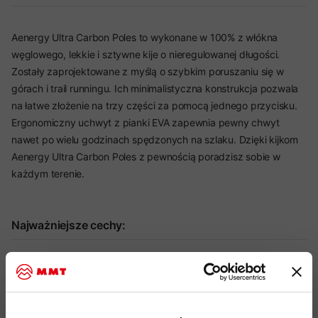
Aenergy Ultra Carbon Poles to wykonane w 100% z włókna
węglowego, lekkie i sztywne kije o nieregulowanej długości.
Zostały zaprojektowane z myślą o szybkim poruszaniu się w
górach i trail runningu. Ich minimalistyczna konstrukcja pozwala
na łatwe złożenie na trzy części za pomocą jednego przycisku.
Ergonomiczny uchwyt z pianki EVA zapewnia pewny chwyt
nawet po wielu godzinach spędzonych na szlaku. Dzięki kijkom
Aenergy Ultra Carbon Poles z pewnością poradzisz sobie w
każdym terenie.
Najważniejsze cechy:
idealny produkt do: trail running, hiking
solidna 4 segmentowa konstrukcja wykonana w 100% z
włókna węglowego, zapewnia równowagę między wyjątkowo