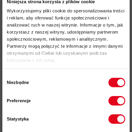
Niniejsza strona korzysta z plików cookie
niską wagą i sztywnością
Wykorzystujemy pliki cookie do spersonalizowania treści
rękojeść z teksturowanej pianki EVA przystosowana do
i reklam, aby oferować funkcje społecznościowe i
użycia w rękawiczkach
analizować ruch w naszej witrynie. Informacje o tym, jak
lekkie i regulowane pętle nadgarstkowe wykonane z poliestru
korzystasz z naszej witryny, udostępniamy partnerom
system składania 3 części niczym sonda lawinowa
społecznościowym, reklamowym i analitycznym.
Partnerzy mogą połączyć te informacje z innymi danymi
dostępne w 7 rozmiarach dobieranych względem wzrostu:
otrzymanymi od Ciebie lub uzyskanymi podczas
100, 105, 110, 115, 120, 125, 130 cm
korzystania z ich usług.
średnica segmentów: 14/12/12/12 (mm)
carbidowy, wytrzymały grot bezproblemowo radzący sobie
Wybór
ze zbitym śniegiem i lodem
Niezbędne
zgody
w zestawie gumowe osłony grotów, chroniące przed
Zapisz się do naszego newslettera i
szybszym ścieraniem na asfalcie
odbierz
70zł rabatu
przy zakupach na
Preferencje
kwotę powyżej 500zł ✂️
małe i lekkie talerzyki dedykowane do trail runningu
kod produktu: 2810-01440
Statystyka
Więcej o produkcie