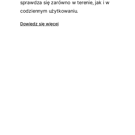
sprawdza się zarówno w terenie, jak i w
codziennym użytkowaniu.
Dowiedz się więcej
Dodatkowe 70zł na zakupy!
Zapisz się do naszego newslettera i
odbierz
70zł rabatu
przy zakupach na
kwotę powyżej 500zł
To nie wszystko – dzięki zapisowi
będziesz otrzymywać informacje o
nowościach, specjalne kody rabatow
oraz wcześniejszy dostęp do akcji
promocyjnych
✂️