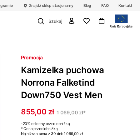
agramie
Znajdź sklep stacjonarny
Blog
FAQ
Kontakt
Promocja
Kamizelka puchowa
Norrona Falketind
Down750 Vest Men
855,00 zł
1 069,00 zł
*
-20%
od ceny przed obniżką
* Cena przed obniżką
Najniższa cena z 30 dni:
1 069,00 zł