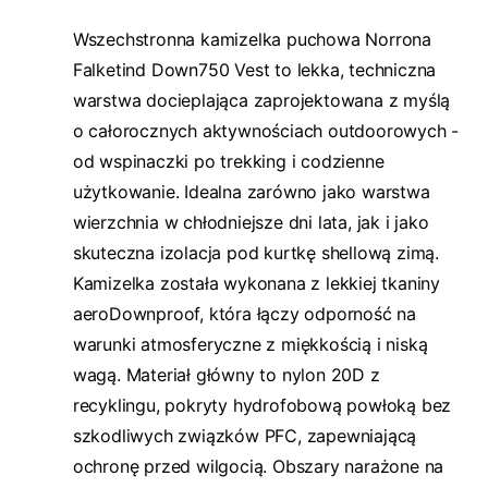
Wszechstronna kamizelka puchowa Norrona
Falketind Down750 Vest to lekka, techniczna
warstwa docieplająca zaprojektowana z myślą
o całorocznych aktywnościach outdoorowych -
od wspinaczki po trekking i codzienne
użytkowanie. Idealna zarówno jako warstwa
wierzchnia w chłodniejsze dni lata, jak i jako
skuteczna izolacja pod kurtkę shellową zimą.
Kamizelka została wykonana z lekkiej tkaniny
aeroDownproof, która łączy odporność na
warunki atmosferyczne z miękkością i niską
wagą. Materiał główny to nylon 20D z
recyklingu, pokryty hydrofobową powłoką bez
szkodliwych związków PFC, zapewniającą
ochronę przed wilgocią. Obszary narażone na