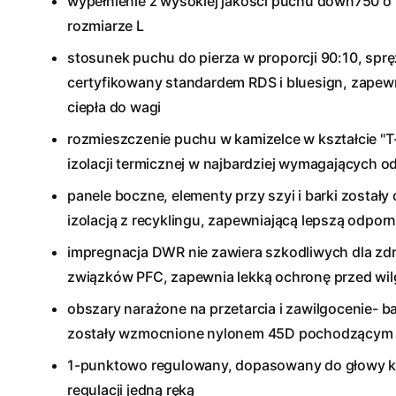
wypełnienie z wysokiej jakości puchu down750 
rozmiarze L
stosunek puchu do pierza w proporcji 90:10, spr
certyfikowany standardem RDS i bluesign
, zapew
ciepła do wagi
rozmieszczenie puchu w kamizelce w kształcie "T
izolacji termicznej w najbardziej wymagających o
panele boczne, elementy przy szyi i barki zostały
izolacją z recyklingu, zapewniającą lepszą odpor
impregnacja DWR nie zawiera szkodliwych dla zdr
związków PFC, zapewnia lekką ochronę przed wil
obszary narażone na przetarcia i zawilgocenie- ba
zostały wzmocnione nylonem 45D pochodzącym z
1-punktowo regulowany, dopasowany do głowy k
regulacji jedną ręką