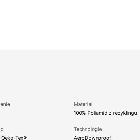
enie
Materiał
100% Poliamid z recyklingu
ko
Technologie
at Oeko-Tex®
aeroDownproof