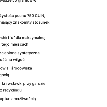
o wadze 55 gramów w
ężystość puchu 750 CUIN,
niający znakomity stosunek
-shirt`u" dla maksymalnej
d tego miejscach
 ocieplone syntetyczną
ność na wilgoć
owia i środowiska
gocią
rki i wstawki przy gardzie
 recyklingu
aptur z możliwością