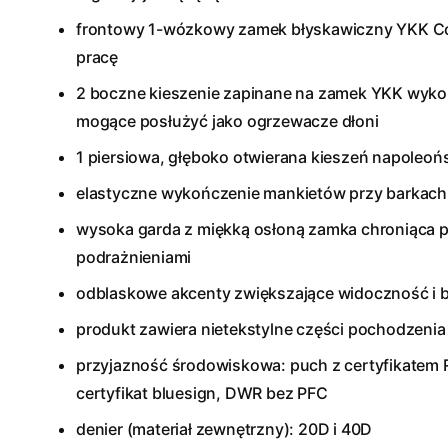
frontowy 1-wózkowy zamek błyskawiczny YKK Co
pracę
2 boczne kieszenie zapinane na zamek YKK
wykoń
mogące posłużyć jako ogrzewacze dłoni
1 piersiowa, głęboko otwierana kieszeń napoleo
elastyczne wykończenie mankietów przy barkach
wysoka garda z miękką osłoną zamka chroniąca p
podrażnieniami
odblaskowe akcenty zwiększające widoczność i
produkt zawiera nietekstylne części pochodzenia
przyjazność środowiskowa: puch z certyfikatem R
certyfikat bluesign
, DWR bez PFC
denier (materiał zewnętrzny): 20D i 40D