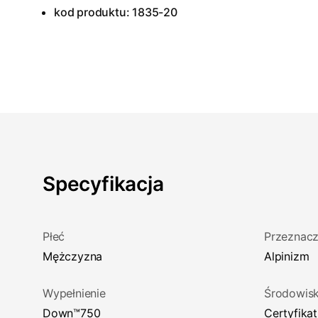
kod produktu: 1835-20
Specyfikacja
Płeć
Przeznacz
Mężczyzna
Alpinizm
Wypełnienie
Środowis
down™750
certyfik