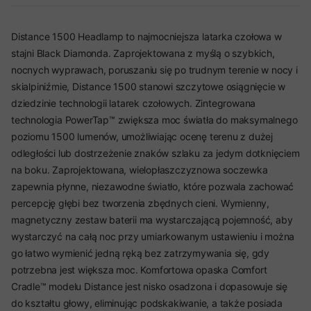
Distance 1500 Headlamp to najmocniejsza latarka czołowa w
stajni Black Diamonda. Zaprojektowana z myślą o szybkich,
nocnych wyprawach, poruszaniu się po trudnym terenie w nocy i
skialpiniźmie, Distance 1500 stanowi szczytowe osiągnięcie w
dziedzinie technologii latarek czołowych. Zintegrowana
technologia PowerTap™ zwiększa moc światła do maksymalnego
poziomu 1500 lumenów, umożliwiając ocenę terenu z dużej
odległości lub dostrzeżenie znaków szlaku za jedym dotknięciem
na boku. Zaprojektowana, wielopłaszczyznowa soczewka
zapewnia płynne, niezawodne światło, które pozwala zachować
percepcję głębi bez tworzenia zbędnych cieni. Wymienny,
magnetyczny zestaw baterii ma wystarczającą pojemność, aby
wystarczyć na całą noc przy umiarkowanym ustawieniu i można
go łatwo wymienić jedną ręką bez zatrzymywania się, gdy
potrzebna jest większa moc. Komfortowa opaska Comfort
Cradle™ modelu Distance jest nisko osadzona i dopasowuje się
do kształtu głowy, eliminując podskakiwanie, a także posiada