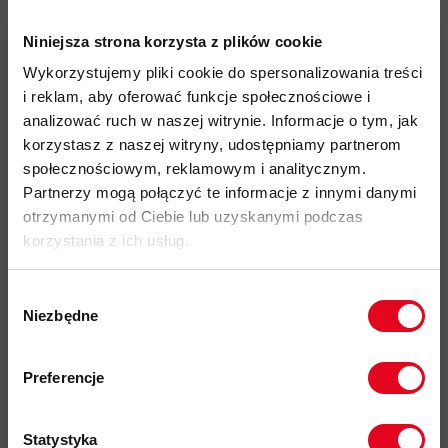
idealny produkt do: Alpinizm, Wspinaczka, Hiking, Via Ferrata,
Niniejsza strona korzysta z plików cookie
Trial Running, użytkowanie Miejskie
Wykorzystujemy pliki cookie do spersonalizowania treści
czapka typu trucker z siatkowym tyłem i logotypem marki na
i reklam, aby oferować funkcje społecznościowe i
froncie
analizować ruch w naszej witrynie. Informacje o tym, jak
wykonana z materiału nylonowego
pochodzącego w 100% z
korzystasz z naszej witryny, udostępniamy partnerom
recyklingu o gramaturze 120 g/m2
o wyglądzie i dotyku
społecznościowym, reklamowym i analitycznym.
przypominającym bawełnę na froncie, a tył z delikatnej
Partnerzy mogą połączyć te informacje z innymi danymi
siatki by zwiększyć oddychalność
otrzymanymi od Ciebie lub uzyskanymi podczas
płaski, sztywny daszek
korzystania z ich usług.
impregnacja DWR
nie zawiera szkodliwych dla zdrowia i
środowiska związków PFC,
zapewnia lekką ochronę przed
Wybór
Niezbędne
wilgocią
zgody
Zapisz się do naszego newslettera i
możliwość regulacji rozmiaru z tyłu za pomocą elastycznych
odbierz
70zł rabatu
przy zakupach na
taśm i dyskretnej, płaskiej klamry
Preferencje
kwotę powyżej 500zł ✂️
przyjazność środowiskowa: materiały z recyklingu, DWR bez
PFC
Statystyka