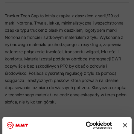
Trucker Tech Cap to letnia czapka z daszkiem z serii /29 od
marki Norrona. Trwała, lekka, minimalistyczna i wszechstronna
czapka typu trucker z płaskim daszkiem, logotypem marki
Norrona na froncie i siatkowym materiałem z tyłu. Wykonana z
nylonowego materiału pochodzącego z recyklingu, zapewnia
najlepsze połączenie trwałości, transportu wilgoci, lekkości i
komfortu. Materiał został poddany obróbce impregnacji DWR
oczywiście bez szkodliwych PFC by dbać o zdrowie i
środowisko. Posiada dyskretną regulację z tyłu za pomocą
ściągacza i elastycznych pasków, która pozwala na idealne
dopasowanie rozmiaru do własnych potrzeb. Klasyczna czapka
z technicznego materiału na codzienne eskapady w teren pełen
słońca, nie tylko ten górski.
Najważniejsze cechy: