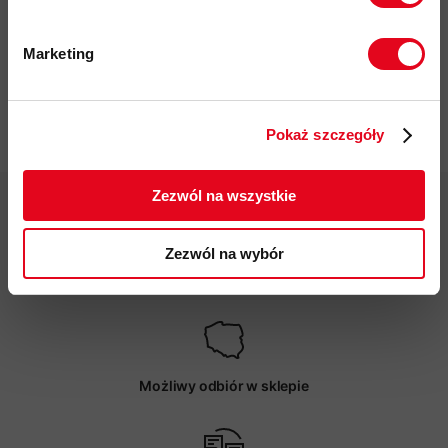
kod produktu: 3431-24
Marketing
Więcej o produkcie
Twoje dane będą przetwarzane
zgodnie z Polityką prywatności.
Specyfikacja
Pokaż szczegóły
ZAPISUJĘ SIĘ
Zezwól na wszystkie
Zezwól na wybór
Darmowa dostawa od 200 zł
Możliwy odbiór w sklepie