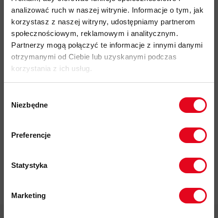
analizować ruch w naszej witrynie. Informacje o tym, jak
rozmiary:
korzystasz z naszej witryny, udostępniamy partnerom
S-M 56 cm
społecznościowym, reklamowym i analitycznym.
Partnerzy mogą połączyć te informacje z innymi danymi
L-XL 58 cm
otrzymanymi od Ciebie lub uzyskanymi podczas
organiczna bawełna certyfikowana standardem Global
korzystania z ich usług.
Organic Textile Standard (GOTS) do przetwarzania tekstyliów
z ekologicznych włókien naturalnych - oszczędza wodę,
Wybór
energię i unika toksyn w procesie produkcji
Niezbędne
zgody
przyjazność środowiskowa: pureOrganic™ Cotton
Zapisz się do naszego newslettera i
kod produktu: 3420-18
odbierz
70zł rabatu
przy zakupach na
Preferencje
kwotę powyżej 500zł ✂️
Więcej o produkcie
Statystyka
Specyfikacja
Marketing
Twoje dane będą przetwarzane
zgodnie z Polityką prywatności.