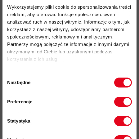
materiał wykonany w 100% z poliestru pochodzącego z
Wykorzystujemy pliki cookie do spersonalizowania treści
recyklingu
i reklam, aby oferować funkcje społecznościowe i
analizować ruch w naszej witrynie. Informacje o tym, jak
wysoka elastyczność zapewniająca komfortowe
korzystasz z naszej witryny, udostępniamy partnerom
dopasowanie
społecznościowym, reklamowym i analitycznym.
bezszwowa technologia zwiększająca wygodę
Partnerzy mogą połączyć te informacje z innymi danymi
użytkowania i eliminująca ryzyko podrażnień
otrzymanymi od Ciebie lub uzyskanymi podczas
skuteczne odprowadzanie wilgoci oraz właściwości
korzystania z ich usług.
ograniczające powstawanie nieprzyjemnych zapachów
odblaskowe elementy
poprawiające widoczność po zmroku
Wybór
Niezbędne
zgody
wyprodukowano w Niemczech
Zapisz się do naszego newslettera i
przyjazność środowiskowa: Fair Wear, materiały pochodzące
odbierz
70zł rabatu
przy zakupach na
Preferencje
z recyklingu
kwotę powyżej 500zł ✂️
kod produktu: 1191-01385
Statystyka
Więcej o produkcie