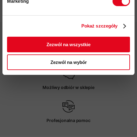
Marketing
Specyfikacja
Twoje dane będą przetwarzane
zgodnie z Polityką prywatności.
Pokaż szczegóły
ZAPISUJĘ SIĘ
Zezwól na wszystkie
Darmowa dostawa od 200 zł
Zezwól na wybór
Możliwy odbiór w sklepie
Profesjonalna pomoc