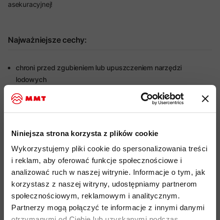
asekuracyjnej!
Najważniejsze cechy:
chroni przed zgubieniem lub upuszczeniem narzędzi
lodowych
dwa mini karabinki z blokadą śrubową umożliwiają
mocowanie do kolca lub głowicy narzędzia
wbudowany krętlik zapobiega skręcaniu i splątaniu taśmy
Niniejsza strona korzysta z plików cookie
elastyczna taśma w kształcie litery V - krótka na tyle, by nie
Wykorzystujemy pliki cookie do spersonalizowania treści
przeszkadzała, a jednocześnie rozciągliwa, by zapewnić
i reklam, aby oferować funkcje społecznościowe i
pełen zasięg
analizować ruch w naszej witrynie. Informacje o tym, jak
regulowana długość: od 80 do 135 cm (wraz z karabinkami) -
korzystasz z naszej witryny, udostępniamy partnerom
zapewnia swobodę ruchów
społecznościowym, reklamowym i analitycznym.
idealna do wspinaczki lodowej, mikstowej oraz na strome
Partnerzy mogą połączyć te informacje z innymi danymi
żleby
otrzymanymi od Ciebie lub uzyskanymi podczas