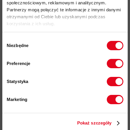
społecznościowym, reklamowym i analitycznym.
Partnerzy mogą połączyć te informacje z innymi danymi
otrzymanymi od Ciebie lub uzyskanymi podczas
korzystania z ich usług.
Impregnat do
odzieży
Wybór
polarowej
Niezbędne
zgody
Nikwax Polar
Proof Wash-
Zapisz się do naszego newslettera i
in
odbierz
70zł rabatu
przy zakupach na
Preferencje
kwotę powyżej 500zł ✂️
37,00 zł
Statystyka
Marketing
Twoje dane będą przetwarzane
zgodnie z Polityką prywatności.
Darmowa dostawa od 200 zł
Pokaż szczegóły
ZAPISUJĘ SIĘ