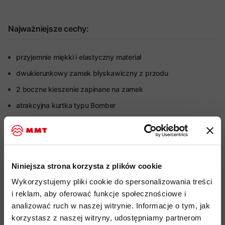
Najważniejsze cechy:
przyjemnie miękki i elastyczny materiał
dwukierunkowy zamek błyskawiczny z przodu
2 boczne kieszenie zapinane na zamek
atrakcyjna kurtka typu Bomber
Więcej o produkcie
Specyfikacja
Niniejsza strona korzysta z plików cookie
Wykorzystujemy pliki cookie do spersonalizowania treści
Do tego produktu rekomendujemy
i reklam, aby oferować funkcje społecznościowe i
analizować ruch w naszej witrynie. Informacje o tym, jak
korzystasz z naszej witryny, udostępniamy partnerom