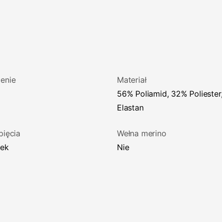
enie
Materiał
56% Poliamid, 32% Poliester, 12%
Elastan
pięcia
Wełna merino
mek
Nie