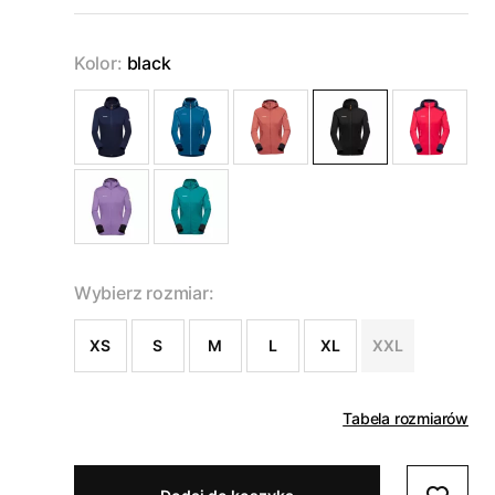
Kolor:
black
Wybierz rozmiar:
XS
S
M
L
XL
XXL
Tabela rozmiarów