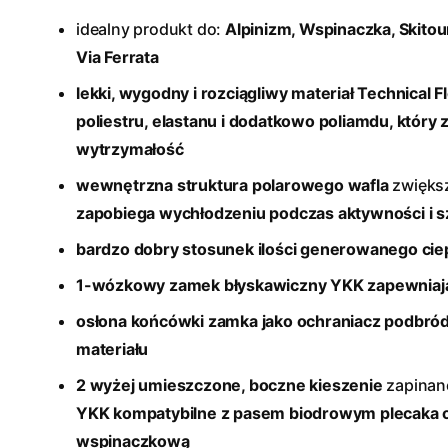
idealny produkt do:
Alpinizm, Wspinaczka, Skitour
Via Ferrata
lekki, wygodny i rozciągliwy materiał Technical F
poliestru, elastanu i dodatkowo poliamdu, który
wytrzymałość
wewnętrzna struktura polarowego wafla
zwięks
zapobiega wychłodzeniu podczas aktywności i s
bardzo dobry stosunek ilości generowanego ciep
1-wózkowy zamek błyskawiczny YKK
zapewniają
osłona końcówki zamka
jako ochraniacz podbró
materiału
2 wyżej umieszczone, boczne kieszenie
zapinan
YKK
kompatybilne z pasem biodrowym plecaka 
wspinaczkową