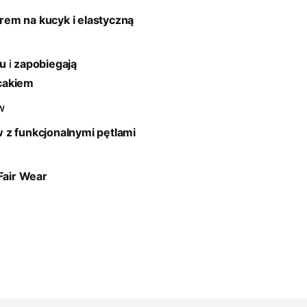
rem na kucyk i elastyczną
tu
i
zapobiegają
cakiem
w
 z funkcjonalnymi pętlami
 Fair Wear