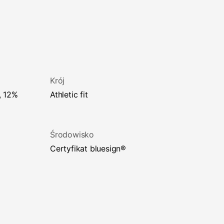
Krój
athletic fit
Środowisko
certyfikat bluesign®