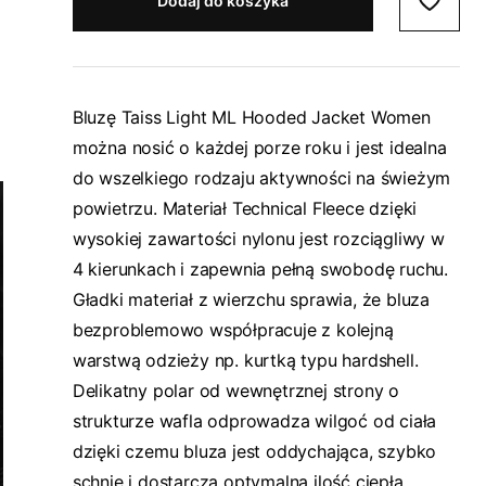
Dodaj do koszyka
Bluzę Taiss Light ML Hooded Jacket Women
można nosić o każdej porze roku i jest idealna
do wszelkiego rodzaju aktywności na świeżym
powietrzu. Materiał Technical Fleece dzięki
wysokiej zawartości nylonu jest rozciągliwy w
4 kierunkach i zapewnia pełną swobodę ruchu.
Gładki materiał z wierzchu sprawia, że bluza
bezproblemowo współpracuje z kolejną
warstwą odzieży np. kurtką typu hardshell.
Delikatny polar od wewnętrznej strony o
strukturze wafla odprowadza wilgoć od ciała
dzięki czemu bluza jest oddychająca, szybko
schnie i dostarcza optymalną ilość ciepła.