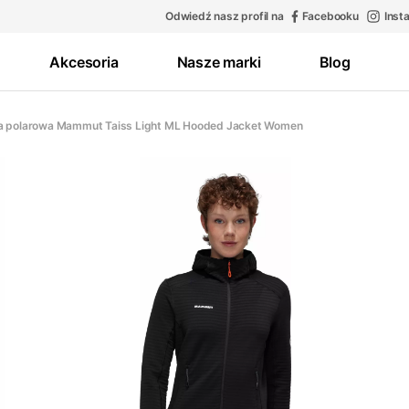
Odwiedź nasz profil na
Facebooku
Inst
Akcesoria
Nasze marki
Blog
a polarowa Mammut Taiss Light ML Hooded Jacket Women