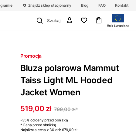
agramie
Znajdź sklep stacjonarny
Blog
FAQ
Kontakt
Promocja
Bluza polarowa Mammut
Taiss Light ML Hooded
Jacket Women
519,00 zł
799,00 zł
*
-35%
od ceny przed obniżką
* Cena przed obniżką
Najniższa cena z 30 dni:
679,00 zł