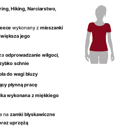
ing, Hiking, Narciarstwo,
leece
wykonany z
mieszanki
 zwiększa jego
za
odprowadzanie wilgoci,
zybko schnie
ła do wagi bluzy
cy płynną pracę
dka wykonana z miękkiego
e na
zamki błyskawiczne
oraz uprzężą