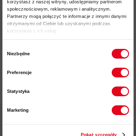
korzystasz z naszej witryny, udostępniamy partnerom
społecznościowym, reklamowym i analitycznym.
Partnerzy mogą połączyć te informacje z innymi danymi
otrzymanymi od Ciebie lub uzyskanymi podczas
korzystania z ich usług.
Impregnat do
Wybór
odzieży
Niezbędne
zgody
polarowej
Nikwax Polar
Zapisz się do naszego newslettera i
Proof Wash-
odbierz
70zł rabatu
przy zakupach na
Preferencje
in
kwotę powyżej 500zł ✂️
37,00 zł
Statystyka
Marketing
Twoje dane będą przetwarzane
zgodnie z Polityką prywatności.
Pokaż szczegóły
Darmowa dostawa od 200 zł