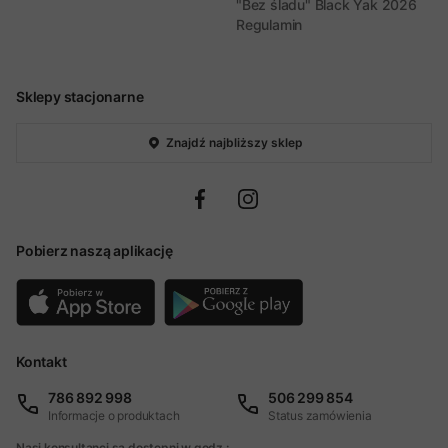
"Bez śladu" Black Yak 2026
Regulamin
Sklepy stacjonarne
Znajdź najbliższy sklep
Pobierz naszą aplikację
Kontakt
786 892 998
506 299 854
Informacje o produktach
Status zamówienia
Nasi konsultanci są dostępni w godz.: