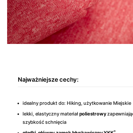
Najważniejsze cechy:
idealny produkt do: Hiking, użytkowanie Miejskie
lekki, elastyczny materiał
poliestrowy
zapewniają
szybkość schnięcia
®
gładki, główny zamek błyskawiczny YKK