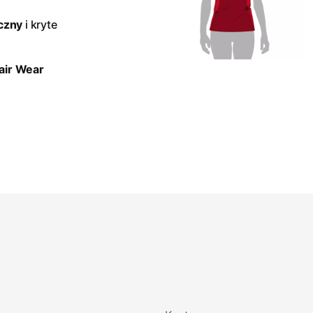
czny
i kryte
Fair Wear