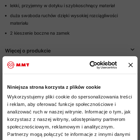
lekki, przyjemny w dotyku i szybkoschnący materiał
duża swoboda ruchów dzięki wysokiej rozciągliwości
materiału
2 kieszenie boczne na zamek
Więcej o produkcie
Specyfikacja
Do tego produktu rekomendujemy
Niniejsza strona korzysta z plików cookie
Wykorzystujemy pliki cookie do spersonalizowania treści
i reklam, aby oferować funkcje społecznościowe i
analizować ruch w naszej witrynie. Informacje o tym, jak
korzystasz z naszej witryny, udostępniamy partnerom
społecznościowym, reklamowym i analitycznym.
Partnerzy mogą połączyć te informacje z innymi danymi