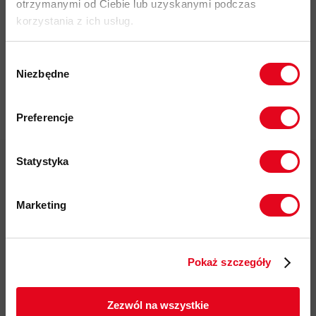
Impregnat do
otrzymanymi od Ciebie lub uzyskanymi podczas
odzieży
korzystania z ich usług.
polarowej
Nikwax Polar
Proof Wash-
Wybór
in
Niezbędne
zgody
37,00 zł
Zapisz się do naszego newslettera i
odbierz
70zł rabatu
przy zakupach na
Preferencje
kwotę powyżej 500zł ✂️
Statystyka
Marketing
Darmowa dostawa od 200 zł
Twoje dane będą przetwarzane
zgodnie z Polityką prywatności.
Pokaż szczegóły
ZAPISUJĘ SIĘ
Możliwy odbiór w sklepie
Zezwól na wszystkie