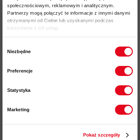
społecznościowym, reklamowym i analitycznym.
Partnerzy mogą połączyć te informacje z innymi danymi
otrzymanymi od Ciebie lub uzyskanymi podczas
korzystania z ich usług.
Impregnat do
odzieży
Wybór
polarowej
Niezbędne
zgody
Nikwax Polar
Zapisz się do naszego newslettera i
Proof Wash-
odbierz
70zł rabatu
przy zakupach na
in
Preferencje
kwotę powyżej 500zł ✂️
37,00 zł
Statystyka
Marketing
Twoje dane będą przetwarzane
zgodnie z Polityką prywatności.
Darmowa dostawa od 200 zł
Pokaż szczegóły