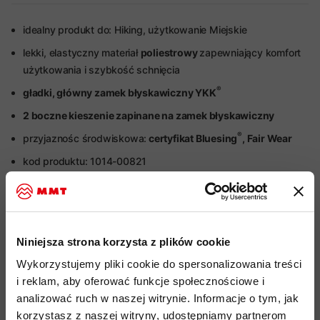
idealny produkt do: Hiking, użytkowanie Miejskie
lekki, elastyczny materiał
poliestrowy
zapewniający komfort
użytkowania i szybkość schnięcia
®
gładki, główny zamek błyskawiczny YKK
2 boczne kieszenie zapinane na zamek błyskawiczny
®
przyjaznośc środwiskowa:
certyfikat Bluesing
, Fair Wear
kod produktu: 1014-00821
Więcej o produkcie
Specyfikacja
Niniejsza strona korzysta z plików cookie
Wykorzystujemy pliki cookie do spersonalizowania treści
i reklam, aby oferować funkcje społecznościowe i
Do tego produktu rekomendujemy
analizować ruch w naszej witrynie. Informacje o tym, jak
korzystasz z naszej witryny, udostępniamy partnerom