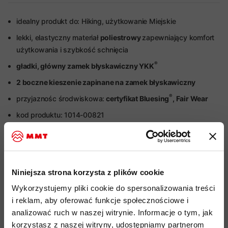
idealny produkt do: Hiking, użytkowanie Miejskie
lekki, elastyczny materiał
poliestrowy
zapewniający komfort
użytkowania i szybkość schnięcia
®
gładki, główny zamek błyskawiczny YKK
2 boczne kieszenie zapinane na zamek błyskawiczny
®
przyjaznośc środwiskowa:
certyfikat Bluesing
, Fair Wear
kod produktu: 1014-00821
Więcej o produkcie
Specyfikacja
Niniejsza strona korzysta z plików cookie
Wykorzystujemy pliki cookie do spersonalizowania treści
i reklam, aby oferować funkcje społecznościowe i
Do tego produktu rekomendujemy
analizować ruch w naszej witrynie. Informacje o tym, jak
korzystasz z naszej witryny, udostępniamy partnerom