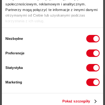
społecznościowym, reklamowym i analitycznym.
Partnerzy mogą połączyć te informacje z innymi danymi
otrzymanymi od Ciebie lub uzyskanymi podczas
korzystania z ich usług.
Impregnat do
odzieży
Wybór
polarowej
Niezbędne
zgody
Nikwax Polar
Zapisz się do naszego newslettera i
Proof Wash-
odbierz
70zł rabatu
przy zakupach na
in
Preferencje
kwotę powyżej 500zł ✂️
37,00 zł
Statystyka
Marketing
Twoje dane będą przetwarzane
zgodnie z Polityką prywatności.
Darmowa dostawa od 200 zł
Pokaż szczegóły