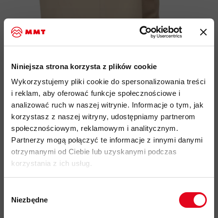
Niniejsza strona korzysta z plików cookie
Wykorzystujemy pliki cookie do spersonalizowania treści
i reklam, aby oferować funkcje społecznościowe i
analizować ruch w naszej witrynie. Informacje o tym, jak
Bluza Nair ML Hooded Jacket
korzystasz z naszej witryny, udostępniamy partnerom
społecznościowym, reklamowym i analitycznym.
Women
Partnerzy mogą połączyć te informacje z innymi danymi
otrzymanymi od Ciebie lub uzyskanymi podczas
korzystania z ich usług.
Kolor:
marine melange
Wybór
Zostaw nam swojego maila, a powiadomimy Cię, gdy produkt
Niezbędne
zgody
będzie ponownie dostępny
Zapisz się do naszego newslettera i