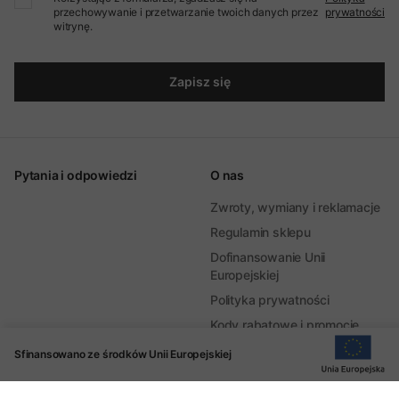
przechowywanie i przetwarzanie twoich danych przez
prywatności
witrynę.
Zapisz się
Pytania i odpowiedzi
O nas
Zwroty, wymiany i reklamacje
Regulamin sklepu
Dofinansowanie Unii
Europejskiej
Polityka prywatności
Kody rabatowe i promocje
Kariera
Sfinansowano ze środków Unii Europejskiej
Zakupy hurtowe