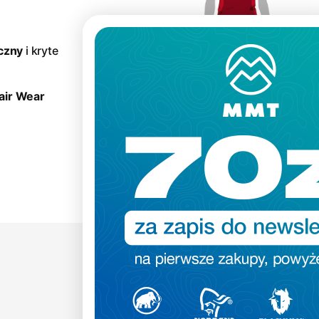
czny
i kryte
Fair Wear