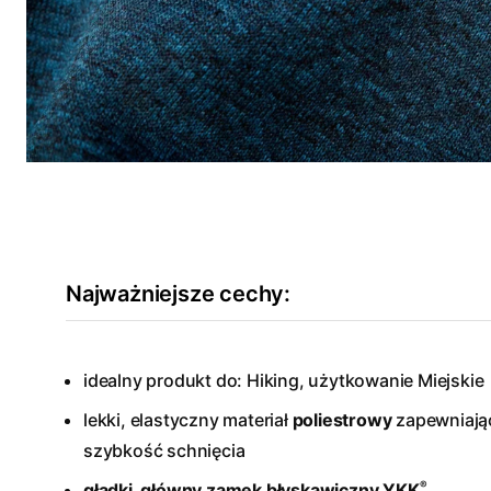
Najważniejsze cechy:
idealny produkt do: Hiking, użytkowanie Miejskie
lekki, elastyczny materiał
poliestrowy
zapewniają
szybkość schnięcia
®
gładki, główny zamek błyskawiczny YKK