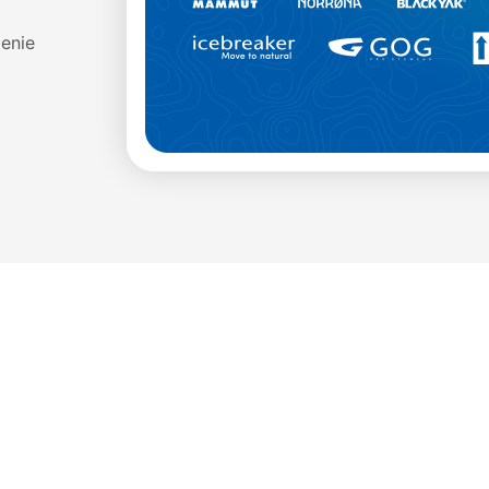
enie
Materiał
95% Poliester, 5% Spandex