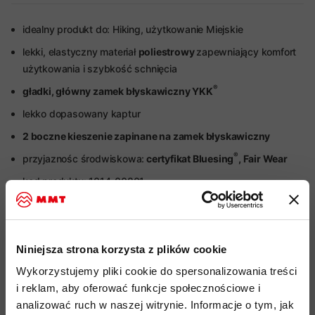
idealny produkt do: Hiking, użytkowanie Miejskie
lekki, elastyczny materiał
poliestrowy
zapewniający komfort
użytkowania i szybkość schnięcia
®
gładki, główny zamek błyskawiczny YKK
lekko dopasowany kaptur
2 boczne kieszenie zapinane na zamek błyskawiczny
®
przyjaznośc środwiskowa:
certyfikat Bluesing
, Fair Wear
kod produktu: 1014-00801
Więcej o produkcie
Niniejsza strona korzysta z plików cookie
Specyfikacja
Wykorzystujemy pliki cookie do spersonalizowania treści
i reklam, aby oferować funkcje społecznościowe i
Do tego produktu rekomendujemy
analizować ruch w naszej witrynie. Informacje o tym, jak