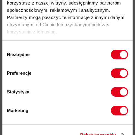
korzystasz z naszej witryny, udostępniamy partnerom
społecznościowym, reklamowym i analitycznym.
Partnerzy mogą połączyć te informacje z innymi danymi
otrzymanymi od Ciebie lub uzyskanymi podczas
korzystania z ich usług.
Impregnat do
Wybór
odzieży
Niezbędne
zgody
polarowej
Zapisz się do naszego newslettera i
Nikwax Polar
odbierz
70zł rabatu
przy zakupach na
Proof Wash-
Preferencje
in
kwotę powyżej 500zł ✂️
37,00 zł
Statystyka
Marketing
Twoje dane będą przetwarzane
zgodnie z Polityką prywatności.
Pokaż szczegóły