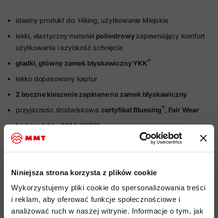
idealny produkt do: Hiking, użytkowanie Miejskie
lekki, elastyczny materiał
poliestrowy
zapewniający komfort
użytkowania i szybkość schnięcia
®
gładki, główny zamek błyskawiczny YKK
lekko dopasowany kaptur
2 boczne kieszenie zapinane na zamek błyskawiczny
®
przyjaznośc środwiskowa:
certyfikat Bluesing
, Fair Wear
kod produktu: 1014-00801
Więcej o produkcie
Niniejsza strona korzysta z plików cookie
Specyfikacja
Wykorzystujemy pliki cookie do spersonalizowania treści
i reklam, aby oferować funkcje społecznościowe i
Do tego produktu rekomendujemy
analizować ruch w naszej witrynie. Informacje o tym, jak