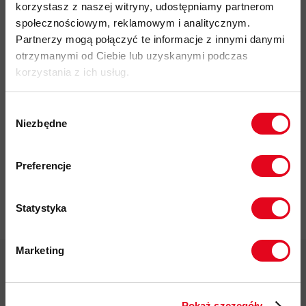
korzystasz z naszej witryny, udostępniamy partnerom
społecznościowym, reklamowym i analitycznym.
Partnerzy mogą połączyć te informacje z innymi danymi
otrzymanymi od Ciebie lub uzyskanymi podczas
korzystania z ich usług.
Impregnat do
Wybór
odzieży
Niezbędne
zgody
polarowej
Zapisz się do naszego newslettera i
Nikwax Polar
odbierz
70zł rabatu
przy zakupach na
Proof Wash-
Preferencje
in
kwotę powyżej 500zł ✂️
37,00 zł
Statystyka
Marketing
Twoje dane będą przetwarzane
zgodnie z Polityką prywatności.
Pokaż szczegóły