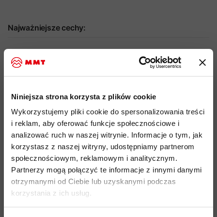
Najważniejsze cechy:
idealny produkt do: hiking, trekking, wspinaczka, alpinizm,
użytkowanie miejskie, podróże
lekki, wysoce elastyczny
i posiadający właściwości
2
wiatroodporne materiał Stormfleece o gramaturze 174 g/m
Niniejsza strona korzysta z plików cookie
powstały z mieszanki
poliestru pochodzącego z recyklingu i
Wykorzystujemy pliki cookie do spersonalizowania treści
elastanu
dla większej rozciągliwości
i reklam, aby oferować funkcje społecznościowe i
od wewnątrz wykończony drobnym, przyjemnym polarem
analizować ruch w naszej witrynie. Informacje o tym, jak
w strukturze "wafla"
korzystasz z naszej witryny, udostępniamy partnerom
społecznościowym, reklamowym i analitycznym.
technologia obróbki materiału
HeiQ Fresh FFL -
bio
Partnerzy mogą połączyć te informacje z innymi danymi
technologia,
która redukuje powstawanie nieprzyjemnych
otrzymanymi od Ciebie lub uzyskanymi podczas
zapachów bez użycia srebra
korzystania z ich usług.
dopasowany kaptur do stosowania pod kaskiem
1-wózkowy zamek błyskawiczny YKK Coil
, zapewniający