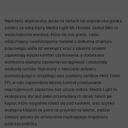
Wędrówki, wspinaczka, jazda na nartach lub wspinaczka górska
zabierz ze sobą bluzę Madris Light ML Hooded Jacket Men to
wszechstronna warstwa, która nie zna granic. Lekki,
oddychający i wiatroodporny materiał z delikatną struktura
polarowego wafla od wewnątrz wraz z płaskimi szwami
zapewniają wysoki komfort użytkowania, a dodatkowa
domieszka elastanu zapewnia rozciągliwość i doskonałą
swobodę ruchów. Wykonany z mieszanki poliestru
pochodzącego z recyklingu oraz poddany obróbce HeiQ Fresh
FFL w celu zapewnienia lepszej kontroli powstawania
nieprzyjemnych zapachów bez użycia srebra. Madris Light to
ekologiczny styl jest pełen przemyślanych detali, takich jak
kaptur, który wygodnie mieści się pod kaskiem, oraz szybko
dostępna kieszeń na piersi na przykład na telefon, będzie
zawsze gotowy do uchwycenia inspirującego krajobrazu
podczas podróży.