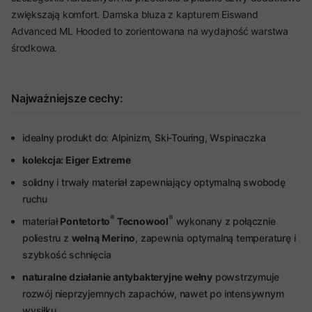
zwiększają komfort. Damska bluza z kapturem Eiswand
Advanced ML Hooded to zorientowana na wydajność warstwa
środkowa.
Najważniejsze cechy:
idealny produkt do: Alpinizm, Ski-Touring, Wspinaczka
kolekcja: Eiger Extreme
solidny i trwały materiał zapewniający optymalną swobodę
ruchu
®
®
materiał
Pontetorto
Tecnowool
wykonany z połącznie
poliestru z
wełną
Merino
, zapewnia optymalną temperaturę i
szybkość schnięcia
naturalne działanie antybakteryjne wełny
powstrzymuje
rozwój nieprzyjemnych zapachów, nawet po intensywnym
wysiłku