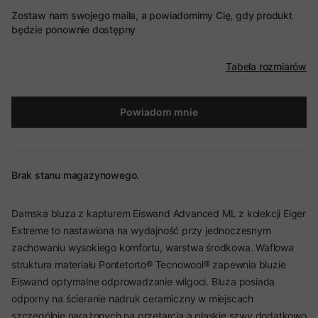
Zostaw nam swojego maila, a powiadomimy Cię, gdy produkt
będzie ponownie dostępny
Tabela rozmiarów
Powiadom mnie
Brak stanu magazynowego.
Damska bluza z kapturem Eiswand Advanced ML z kolekcji Eiger
Extreme to nastawiona na wydajność przy jednoczesnym
zachowaniu wysokiego komfortu, warstwa środkowa. Waflowa
struktura materiału Pontetorto® Tecnowool® zapewnia bluzie
Eiswand optymalne odprowadzanie wilgoci. Bluza posiada
odporny na ścieranie nadruk ceramiczny w miejscach
szczególnie narażonych na przetarcia a płaskie szwy dodatkowo