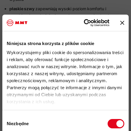
płaskie szwy
zapewniają wysoki poziom komfortu i
zapobiegają podrażnieniom podczas noszenia plecaka
2 piersiowe kieszenie
zapinane na zamek kompatybilne
z
plecakiem i uprzężą wspinaczkową
elastyczna lamówka na dopasowanym kapturze
Niniejsza strona korzysta z plików cookie
specjalny otwór na kucyk z tyłu kaptura
Wykorzystujemy pliki cookie do spersonalizowania treści
®,
i reklam, aby oferować funkcje społecznościowe i
przyjazność środowiskowa:
certyfikat Bluesign
analizować ruch w naszej witrynie. Informacje o tym, jak
Responsible Wool Standard, Fair Wear
korzystasz z naszej witryny, udostępniamy partnerom
wyprodukowano w
Europie
społecznościowym, reklamowym i analitycznym.
kod produktu: 1014-02330
Partnerzy mogą połączyć te informacje z innymi danymi
otrzymanymi od Ciebie lub uzyskanymi podczas
korzystania z ich usług.
Więcej o produkcie
Wybór
Specyfikacja
Niezbędne
zgody