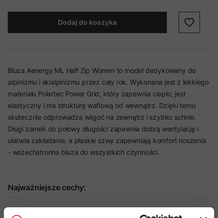
Dodaj do koszyka
Bluza Aenergy ML Half Zip Women to model dedykowany do
alpinizmu i skialpinizmu przez cały rok. Wykonana jest z lekkiego
materiału Polartec Power Grid, który zapewnia ciepło, jest
elastyczny i ma strukturę waflową od wewnątrz. Dzięki temu
skutecznie odprowadza wilgoć na zewnątrz i szybko schnie.
Długi zamek do połowy długości zapewnia dobrą wentylację i
ułatwia zakładanie, a płaskie szwy zapewniają komfort noszenia
- wszechstronna bluza do wszystkich czynności.
Najważniejsze cechy:
idealny produkt do:
Skitouring, Alpinizm, Narciarstwo,