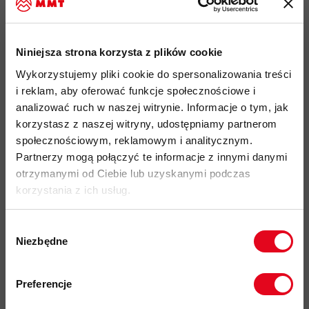
Wspinaczka, Via Ferrata
lekki, wysoce elastyczny
materiał Polartec
Power Grid
o
2
gramaturze 186 g/m
zapewnia wysoką
oddychalność
Niniejsza strona korzysta z plików cookie
oraz posiada właściwości szybkoschnące,
został wykonany
Wykorzystujemy pliki cookie do spersonalizowania treści
z poliestru pochodzacego w 100% z recyklingu
i reklam, aby oferować funkcje społecznościowe i
doskonałe odprowadzanie wilgoci na powierzchnię
analizować ruch w naszej witrynie. Informacje o tym, jak
materiału przyśpiesza szybkość schnięcia i zapobiega
korzystasz z naszej witryny, udostępniamy partnerom
wychłodzeniu podczas aktywności
społecznościowym, reklamowym i analitycznym.
Partnerzy mogą połączyć te informacje z innymi danymi
materiał o drobnej strukturze "wafla" od wewnątrz,
otrzymanymi od Ciebie lub uzyskanymi podczas
zwiększa właściwości izolacyjne, oddychalność i
korzystania z ich usług.
odprowadzanie wilgoci
1
stójka z zamkiem błyskawicznym do
/
długości,
3
Wybór
ułatwiający zakładanie i zwiekszający oddychalność w
Niezbędne
zgody
ciepłe dni
Zapisz się do naszego newslettera i
płaskie szwy
dla zwiększenia komfortu uzytkowania i
odbierz
70zł rabatu
przy zakupach na
Preferencje
uniknięcia podrażnień w momencie użytkowania z
kwotę powyżej 500zł ✂️
plecakiem