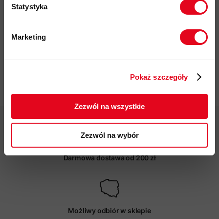
przyjazność środowiskowa:
materiały pochodzące z
Statystyka
recyklingu,
certyfikat bluesign
, Fair Wear
kod produktu: 1016-01100
Marketing
Twoje dane będą przetwarzane
Więcej o produkcie
zgodnie z Polityką prywatności.
Pokaż szczegóły
Specyfikacja
ZAPISUJĘ SIĘ
Zezwól na wszystkie
Zezwól na wybór
Darmowa dostawa od 200 zł
Możliwy odbiór w sklepie