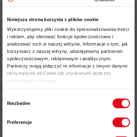
lekki, wysoce elastyczny
materiał Polartec
Power Grid
o
2
gramaturze 186 g/m
zapewnia wysoką
oddychalność
Niniejsza strona korzysta z plików cookie
oraz posiada właściwości szybkoschnące,
został wykonany
Wykorzystujemy pliki cookie do spersonalizowania treści
z poliestru pochodzacego w 100% z recyklingu
i reklam, aby oferować funkcje społecznościowe i
doskonałe odprowadzanie wilgoci na powierzchnię
analizować ruch w naszej witrynie. Informacje o tym, jak
materiału przyśpiesza szybkość schnięcia i zapobiega
korzystasz z naszej witryny, udostępniamy partnerom
wychłodzeniu podczas aktywności
społecznościowym, reklamowym i analitycznym.
materiał o drobnej strukturze "wafla" od wewnątrz,
Partnerzy mogą połączyć te informacje z innymi danymi
zwiększa właściwości izolacyjne, oddychalność i
otrzymanymi od Ciebie lub uzyskanymi podczas
odprowadzanie wilgoci
korzystania z ich usług.
1
stójka z zamkiem błyskawicznym do
/
długości,
3
ułatwiający zakładanie i zwiekszający oddychalność w
Wybór
Niezbędne
ciepłe dni
zgody
Zapisz się do naszego newslettera i
płaskie szwy
dla zwiększenia komfortu uzytkowania i
odbierz
70zł rabatu
przy zakupach na
uniknięcia podrażnień w momencie użytkowania z
Preferencje
kwotę powyżej 500zł ✂️
plecakiem