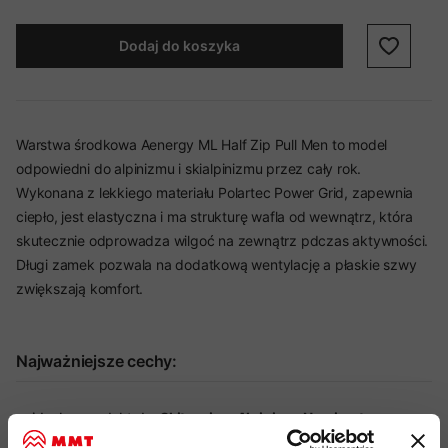
Dodaj do koszyka
Warstwa środkowa Aenergy ML Half Zip Pull Men to model
odpowiedni do alpinizmu i skialpinizmu przez cały rok.
Wykonana z lekkiego materiału Polartec Power Grid, zapewnia
ciepło, jest elastyczna i ma strukturę wafla od wewnątrz, która
skutecznie odprowadza wilgoć na zewnątrz pdczas aktywności.
Długi zamek pozwala na dodatkową wentylację a płaskie szwy
zwiększają komfort.
Najważniejsze cechy:
idealny produkt do:
Skitouring, Alpinizm, Narciarstwo,
Wspinaczka, Via Ferrata