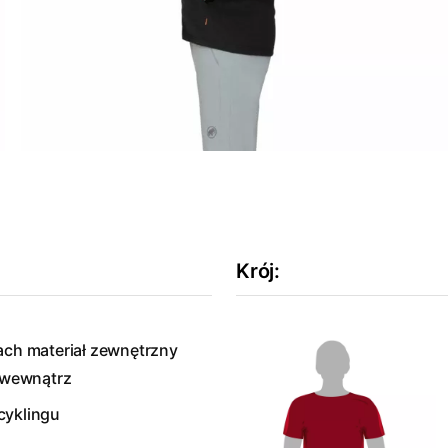
Krój
:
ach materiał zewnętrzny
 wewnątrz
cyklingu