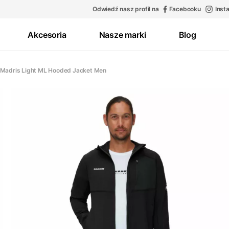
Odwiedź nasz profil na
Facebooku
Inst
Akcesoria
Nasze marki
Blog
 Madris Light ML Hooded Jacket Men