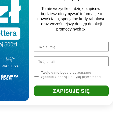
To nie wszystko – dzięki zapisowi
będziesz otrzymywać informacje o
nowościach, specjalne kody rabatowe
oraz wcześniejszy dostęp do akcji
Krój
promocyjnych
✂️
regular fit
Twoje dane będą przetwarzane
zgodnie z naszą Polityką prywatności.
ZAPISUJĘ SIĘ