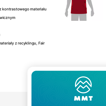
z kontrastowego materiału
awicznym
u
teriały z recyklingu, Fair