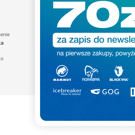
enie
Materiał
ka
88% Poliester, 12% Spandex
ko
Waga
353g