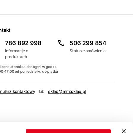
ntakt
786 892 998
506 299 854
Informacje o
Status zamówienia
produktach
 konsultanci są dostępni w godz.:
00-17:00 od poniedziałku do piątku
mularz kontaktowy
lub
sklep@mmtsklep.pl