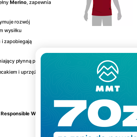
ełny
Merino
, zapewnia
zymuje rozwój
m wysiłku
 i zapobiegają
iający płynną pracę
ecakiem i uprzężą
, Responsible Wool