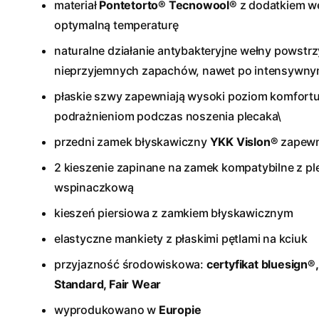
materiał
Pontetorto® Tecnowool®
z dodatkiem w
optymalną temperaturę
naturalne działanie antybakteryjne wełny powstr
nieprzyjemnych zapachów, nawet po intensywny
płaskie szwy zapewniają wysoki poziom komfortu
podrażnieniom podczas noszenia plecaka\
przedni zamek błyskawiczny
YKK Vislon®
zapewn
2 kieszenie zapinane na zamek kompatybilne z pl
wspinaczkową
kieszeń piersiowa z zamkiem błyskawicznym
elastyczne mankiety z płaskimi pętlami na kciuk
przyjazność środowiskowa:
certyfikat bluesign®
Standard, Fair Wear
wyprodukowano w
Europie