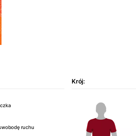
Krój
:
aczka
ą swobodę ruchu