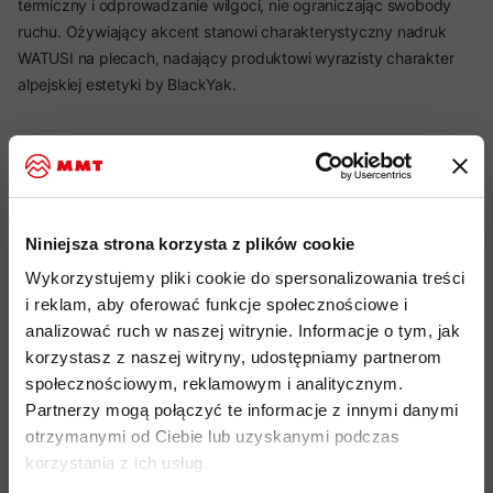
termiczny i odprowadzanie wilgoci, nie ograniczając swobody
ruchu. Ożywiający akcent stanowi charakterystyczny nadruk
WATUSI na plecach, nadający produktowi wyrazisty charakter
alpejskiej estetyki by BlackYak.
Najważniejsze cechy:
idealny produkt do: casual, lifestyle, outdoor
Niniejsza strona korzysta z plików cookie
połączenie włókien syntetycznych z przyjemną w dotyku
Wykorzystujemy pliki cookie do spersonalizowania treści
bawełną (40% poliester, 60% bawełna) -
materiał łączący
i reklam, aby oferować funkcje społecznościowe i
trwałość z komfortem cieplnym i oddychalnością dzianiny
analizować ruch w naszej witrynie. Informacje o tym, jak
wyrazisty tylny nadruk WATUSI G2 Expedition, jako akcent
korzystasz z naszej witryny, udostępniamy partnerom
brandowy w stylu BlackYak
społecznościowym, reklamowym i analitycznym.
Partnerzy mogą połączyć te informacje z innymi danymi
kod produktu: 7BYSSFU901
otrzymanymi od Ciebie lub uzyskanymi podczas
korzystania z ich usług.
Więcej o produkcie