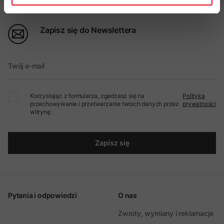
Zapisz się do Newslettera
Twój e-mail
Korzystając z formularza, zgadzasz się na
Polityka
przechowywanie i przetwarzanie twoich danych przez
prywatności
witrynę.
Zapisz się
Pytania i odpowiedzi
O nas
Zwroty, wymiany i reklamacje