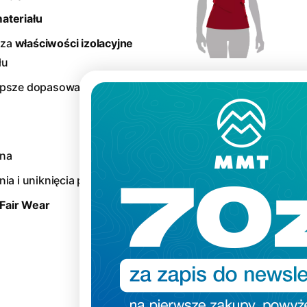
ateriału
sza
właściwości izolacyjne
łu
epsze dopasowanie do
zna
ia i uniknięcia podrażnień
 Fair Wear