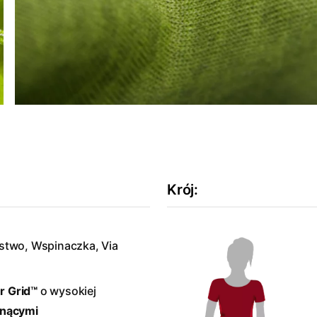
Krój
:
rstwo, Wspinaczka, Via
 Grid™
o wysokiej
hnącymi