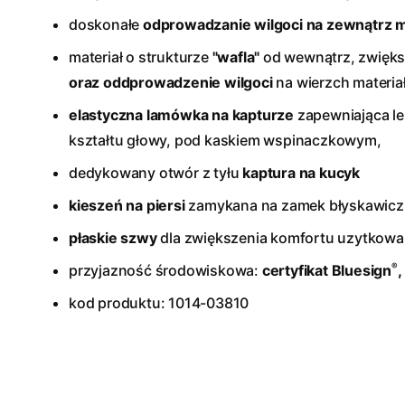
doskonałe
odprowadzanie wilgoci na zewnątrz m
materiał o strukturze
"wafla"
od wewnątrz, zwięk
oraz oddprowadzenie wilgoci
na wierzch materia
elastyczna lamówka na kapturze
zapewniająca l
kształtu głowy, pod kaskiem wspinaczkowym,
dedykowany otwór z tyłu
kaptura na kucyk
kieszeń na piersi
zamykana na zamek błyskawic
płaskie szwy
dla zwiększenia komfortu uzytkowan
®
przyjazność środowiskowa:
certyfikat Bluesign
,
kod produktu: 1014-03810