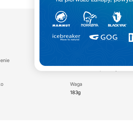
enie
Materiał
90% Poliester, 10% Spandex
ko
Waga
183g