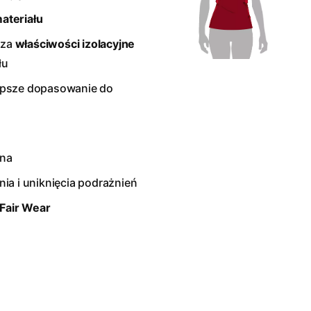
ateriału
sza
właściwości izolacyjne
łu
epsze dopasowanie do
zna
ia i uniknięcia podrażnień
 Fair Wear