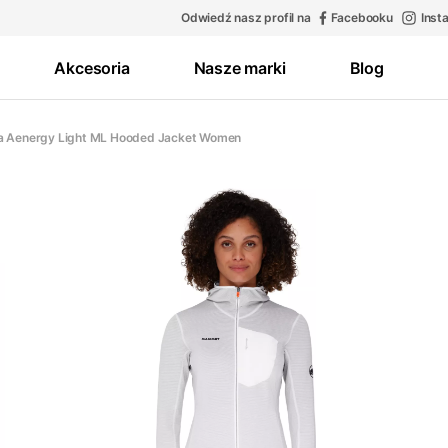
Odwiedź nasz profil na
Facebooku
Inst
Akcesoria
Nasze marki
Blog
a Aenergy Light ML Hooded Jacket Women