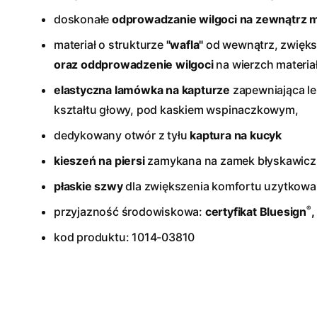
doskonałe
odprowadzanie wilgoci na zewnątrz m
materiał o strukturze
"wafla"
od wewnątrz, zwięk
oraz oddprowadzenie wilgoci
na wierzch materia
elastyczna lamówka na kapturze
zapewniająca l
kształtu głowy, pod kaskiem wspinaczkowym,
dedykowany otwór z tyłu
kaptura na kucyk
kieszeń na piersi
zamykana na zamek błyskawic
płaskie szwy
dla zwiększenia komfortu uzytkowan
®
przyjazność środowiskowa:
certyfikat Bluesign
,
kod produktu: 1014-03810