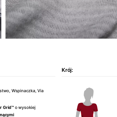
Krój
:
rstwo, Wspinaczka, Via
 Grid™
o wysokiej
hnącymi