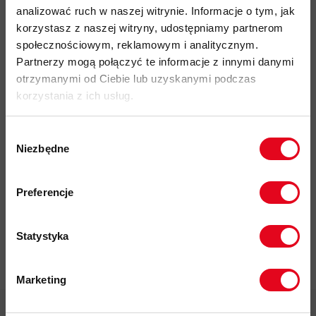
analizować ruch w naszej witrynie. Informacje o tym, jak
Do tego produktu rekomendujemy
korzystasz z naszej witryny, udostępniamy partnerom
społecznościowym, reklamowym i analitycznym.
Partnerzy mogą połączyć te informacje z innymi danymi
otrzymanymi od Ciebie lub uzyskanymi podczas
korzystania z ich usług.
Wybór
Niezbędne
Impregnat do
zgody
odzieży
Zapisz się do naszego newslettera i
polarowej
odbierz
70zł rabatu
przy zakupach na
Preferencje
Nikwax Polar
kwotę powyżej 500zł ✂️
Proof Wash-
in
Statystyka
37,00 zł
Marketing
Twoje dane będą przetwarzane
zgodnie z Polityką prywatności.