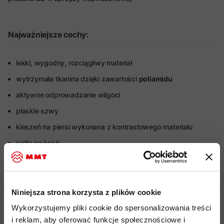
Najważniejsze cechy:
lekki, wygodny, rozciągliwy materiał
wytrzymała tkanina dzięki zawartości
poliamidu
aktywne odprowadzanie wilgoci
płaskie szwy
kieszeń na piersi wykonana z kontrastowego materiału
pętla na kciuk
bardzo dobry stosunek ciepła do wagi
Więcej o produkcie
Niniejsza strona korzysta z plików cookie
Wykorzystujemy pliki cookie do spersonalizowania treści
Specyfikacja
i reklam, aby oferować funkcje społecznościowe i