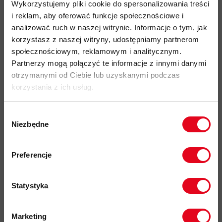
Więcej o produkcie
Wykorzystujemy pliki cookie do spersonalizowania treści
i reklam, aby oferować funkcje społecznościowe i
analizować ruch w naszej witrynie. Informacje o tym, jak
Specyfikacja
korzystasz z naszej witryny, udostępniamy partnerom
społecznościowym, reklamowym i analitycznym.
Do tego produktu rekomendujemy
Partnerzy mogą połączyć te informacje z innymi danymi
otrzymanymi od Ciebie lub uzyskanymi podczas
korzystania z ich usług.
Wybór
Niezbędne
zgody
Zapisz się do naszego newslettera i
Impregnat do
odbierz
70zł rabatu
przy zakupach na
Preferencje
odzieży
kwotę powyżej 500zł ✂️
polarowej
Nikwax Polar
Proof Wash-
Statystyka
in
37,00 zł
Marketing